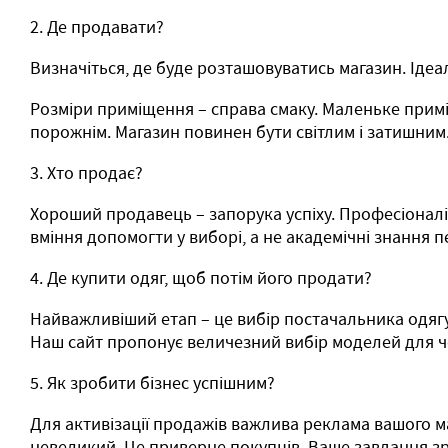
2. Де продавати?
Визначіться, де буде розташовуватись магазин. Ідеал
Розміри приміщення – справа смаку. Маленьке примі
порожнім. Магазин повинен бути світлим і затишним
3. Хто продає?
Хороший продавець – запорука успіху. Професіоналі
вміння допомогти у виборі, а не академічні знання п
4. Де купити одяг, щоб потім його продати?
Найважливіший етап – це вибір постачальника одягу
Наш сайт пропонує величезний вибір моделей для чол
5. Як зробити бізнес успішним?
Для активізації продажів важлива реклама вашого м
невеликий. Це приверне покупців. Ваше завдання зр