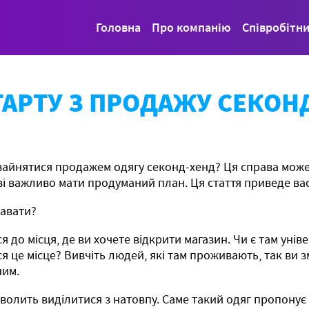
Головна
Про компанію
Співробітн
ТАРТУ З ПРОДАЖУ СЕКОН
айнятися продажем одягу секонд-хенд? Ця справа може ст
ві важливо мати продуманий план. Ця стаття приведе вас
давати?
я до місця, де ви хочете відкрити магазин. Чи є там унів
я це місце? Вивчіть людей, які там проживають, так ви 
ним.
волить виділитися з натовпу. Саме такий одяг пропонує 