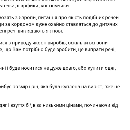
льтечка, шарфики, костюмчики.
возять з Європи, питання про якість подібних речей
и за кордоном дуже охайно ​​ставляться до дитячих
ні речі виглядають як нові.
ся з приводу якості виробів, оскільки всі вони
, що Вам потрібно буде зробити, це випрати речі,
і і буде носитися не дуже довго, або купити одяг,
ує розмір і річ, яка була куплена на виріст, вже не
г і взуття б \ в за низькими цінами, починаючи від