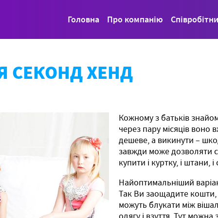
Головна
Про компанію
Співробітн
ТЯ СЕКОНД ХЕНД
Кожному з батьків знайома
через пару місяців воно в
дешеве, а викинути – шко
завжди може дозволяти сі
купити і куртку, і штани, 
Найоптимальніший варіант
Так Ви заощадите кошти, і
можуть блукати між віша
одягу і взуття. Тут можна