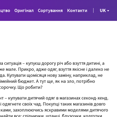
ицтво
Оригінал
Сортування
Контакти
UK
 ситуація – купуєш дорогу річ або взуття дитині, а
же мале. Прикро, адже одяг, взуття якісне і далеко не
да. Купувати щомісяця нову заміну, наприклад, не
мейний бюджет. А тут ще, як на зло, потрібно
і сорочку. Що робити?
 – купувати дитячий одяг в магазинах секонд-хенд.
 одягнете своїх чад. Покупці таких магазинів довго
лками, захоплюючись яскравими моделями дитячого
 знайти все: спіднички, штанці, блузочки, колготки,