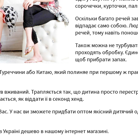
сорочечки, курточки, па
Оскільки багато речей за
відпадає само собою. Люд
речей, тому навіть поноше
Також можна не турбувати
проходять обробку. Єдине
щоб прибрати запах.
 Туреччини або Китаю, який полиняе при першому ж пранн
в вживаний. Трапляється так, що дитина просто перестриб
ється, як віддати її в секонд хенд.
ас. У нас ви зможете придбати оптом якісний дитячий одя
в Україні дешево в нашому інтернет магазині.