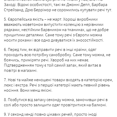
Заході. Відомі особистості, такі як Джонні Депп, Барбара
Стрейзанд, Дрю Беррімор не соромились купувати речі тут.
5. Європейська якість – не жарт. Хороші виробники
вважають моветоном випустити колекцію з нерівними
рядками, нестійким барвником на тканинах, що не добре
пришитими деталями. Саме тому речі з Європи можна
носити роками і все одно дивуватися їх зносостійкості.
6. Перед тим, як відправити речі в інші країни, одяг
проходить всю потрібну санобробку. Саме тому можна, не
боячись, приміряти речі. Хвороб на них немає.
Підтвердженням тому є той самий запах, який витає в
повітрі в магазині.
7. Нові та майже неношені товари входять в категорію крем,
люкс і екстра. Речі з першої категорії мають певний рівень
носіння. Вони менш якісні.
8. Позбутися від запаху секонду можна, замочивши речі в
солі або просто залишити одяг провітритися на балконі.
9. У секонд хенді повно цікавих речей, просто іноді