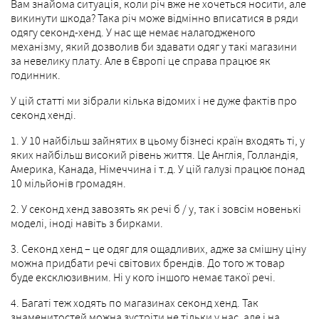
Вам знайома ситуація, коли річ вже не хочеться носити, але
викинути шкода? Така річ може відмінно вписатися в ряди
одягу секонд-хенд. У нас ще немає налагодженого
механізму, який дозволив би здавати одяг у такі магазини
за невелику плату. Але в Європі це справа працює як
годинник.
У цій статті ми зібрали кілька відомих і не дуже фактів про
секонд хенді.
1. У 10 найбільш зайнятих в цьому бізнесі країн входять ті, у
яких найбільш високий рівень життя. Це Англія, Голландія,
Америка, Канада, Німеччина і т.д. У цій галузі працює понад
10 мільйонів громадян.
2. У секонд хенд завозять як речі б / у, так і зовсім новенькі
моделі, іноді навіть з бирками.
3. Секонд хенд – це одяг для ощадливих, адже за смішну ціну
можна придбати речі світових брендів. До того ж товар
буде ексклюзивним. Ні у кого іншого немає такої речі.
4. Багаті теж ходять по магазинах секонд хенд. Так
знаменитостей можна зустріти не тільки у нас, але і на