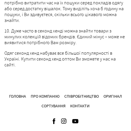
потрібно витратити час на їх пошуки серед покладів одягу
або серед достатку вішалок. Тому виділіть хоча б годину на
пошуки, і Ви здивуєтеся, скільки всього цікавого можна
знайти.
10. Дуже часто в секонд хенді можна знайти товари з
минулих колекцій відомих брендів. Єдиний мінус – може не
виявитися потрібного Вам розміру.
Одяг секонд хенд набуває все більшої популярності в
Україні. Купити секонд хенд оптом Ви зможете у нас на
сайті.
ГОЛОВНА
ПРО КОМПАНІЮ
СПІВРОБІТНИЦТВО
ОРИГІНАЛ
СОРТУВАННЯ
КОНТАКТИ