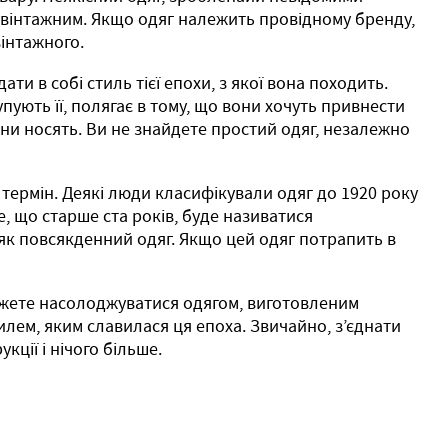
вінтажним. Якщо одяг належить провідному бренду,
вінтажного.
ти в собі стиль тієї епохи, з якої вона походить.
пують її, полягає в тому, що вони хочуть привнести
они носять. Ви не знайдете простий одяг, незалежно
й термін. Деякі люди класифікували одяг до 1920 року
се, що старше ста років, буде називатися
 як повсякденний одяг. Якщо цей одяг потрапить в
можете насолоджуватися одягом, виготовленим
илем, яким славилася ця епоха. Звичайно, з’єднати
ції і нічого більше.