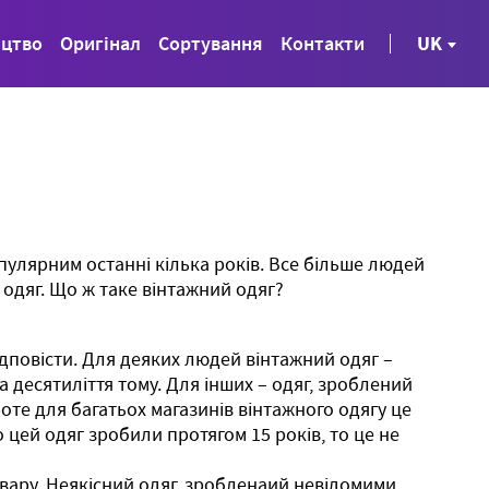
ицтво
Оригінал
Сортування
Контакти
UK
пулярним останні кілька років. Все більше людей
одяг. Що ж таке вінтажний одяг?
дповісти. Для деяких людей вінтажний одяг –
 десятиліття тому. Для інших – одяг, зроблений
роте для багатьох магазинів вінтажного одягу це
 цей одяг зробили протягом 15 років, то це не
товару. Неякісний одяг, зробленаий невідомими