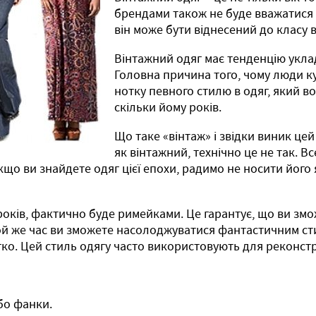
брендами також не буде вважатися 
він може бути віднесений до класу 
Вінтажний одяг має тенденцію уклада
Головна причина того, чому люди ку
нотку певного стилю в одяг, який в
скільки йому років.
Що таке «вінтаж» і звідки виник це
як вінтажний, технічно це не так. В
кщо ви знайдете одяг цієї епохи, радимо не носити його
років, фактично буде римейками. Це гарантує, що ви з
той же час ви зможете насолоджуватися фантастичним ст
ко. Цей стиль одягу часто використовують для реконструк
або фанки.