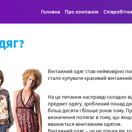
Головна
Про компанію
Співробітн
ДЯГ?
Вінтажний одяг став неймовірно по
стало купувати красивий вінтажний 
На це питання насправді складно ві
предмет одягу, зроблений понад два
більш десяти і більше років тому. П
визначення полягає в тому, що якщо
вважається вінетажним одягом.
Вінтажний одяг – це не тільки вік 