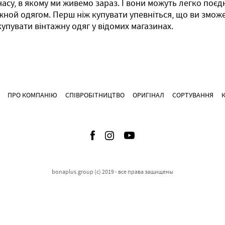
часу, в якому ми живемо зараз. І вони можуть легко поє
жной одягом. Перш ніж купувати упевніться, що ви зможете
упувати вінтажну одяг у відомих магазинах.
ПРО КОМПАНІЮ
СПІВРОБІТНИЦТВО
ОРИГІНАЛ
СОРТУВАННЯ
bonaplus.group (c) 2019 - все права защищены