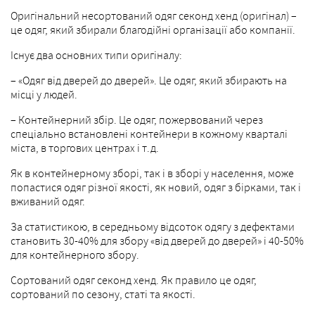
Оригінальний несортований одяг секонд хенд (оригінал) –
це одяг, який збирали благодійні організації або компанії.
Існує два основних типи оригіналу:
– «Одяг від дверей до дверей». Це одяг, який збирають на
місці у людей.
– Контейнерний збір. Це одяг, пожервований через
спеціально встановлені контейнери в кожному кварталі
міста, в торгових центрах і т.д.
Як в контейнерному зборі, так і в зборі у населення, може
попастися одяг різної якості, як новий, одяг з бірками, так і
вживаний одяг.
За статистикою, в середньому відсоток одягу з дефектами
становить 30-40% для збору «від дверей до дверей» і 40-50%
для контейнерного збору.
Сортований одяг секонд хенд. Як правило це одяг,
сортований по сезону, статі та якості.