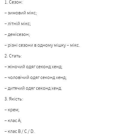
1. Сезон:
– зимовий мікс;
– літній мікс;
– демісезон;
– різні сезони в одному мішку – мікс.
2. Стать:
– жіночий одяг секонд хенд;
– чоловічий одяг секонд хенд;
– дитячий одяг секонд хенд.
3. Якість:
– крем;
– клас А;
– клас B / C / D.