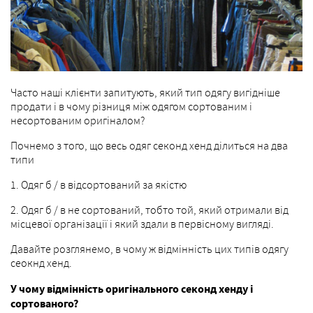
Часто наші клієнти запитують, який тип одягу вигідніше
продати і в чому різниця між одягом сортованим і
несортованим оригіналом?
Почнемо з того, що весь одяг секонд хенд ділиться на два
типи
1. Одяг б / в відсортований за якістю
2. Одяг б / в не сортований, тобто той, який отримали від
місцевої організації і який здали в первісному вигляді.
Давайте розглянемо, в чому ж відмінність цих типів одягу
сеокнд хенд.
У чому відмінність оригінального секонд хенду і
сортованого?