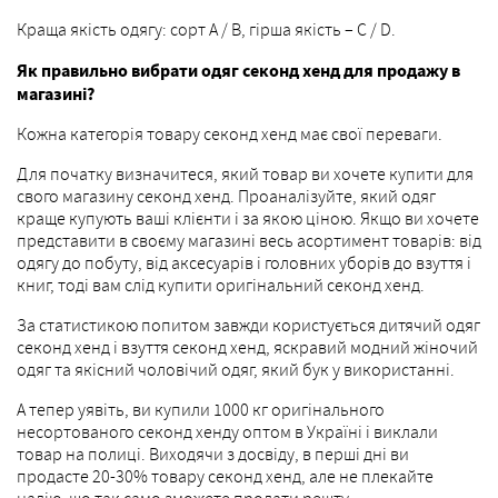
Краща якість одягу: сорт А / B, гірша якість – C / D.
Як правильно вибрати одяг секонд хенд для продажу в
магазині?
Кожна категорія товару секонд хенд має свої переваги.
Для початку визначитеся, який товар ви хочете купити для
свого магазину секонд хенд. Проаналізуйте, який одяг
краще купують ваші клієнти і за якою ціною. Якщо ви хочете
представити в своєму магазині весь асортимент товарів: від
одягу до побуту, від аксесуарів і головних уборів до взуття і
книг, тоді вам слід купити оригінальний секонд хенд.
За статистикою попитом завжди користується дитячий одяг
секонд хенд і взуття секонд хенд, яскравий модний жіночий
одяг та якісний чоловічий одяг, який бук у використанні.
А тепер уявіть, ви купили 1000 кг оригінального
несортованого секонд хенду оптом в Україні і виклали
товар на полиці. Виходячи з досвіду, в перші дні ви
продасте 20-30% товару секонд хенд, але не плекайте