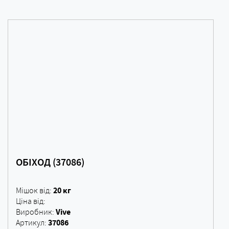
ОБІХОД (37086)
20 кг
Мішок від:
Ціна від:
Vive
Виробник:
37086
Артикул: