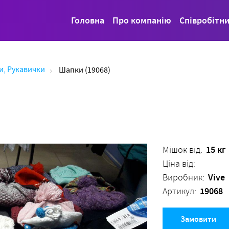
Головна
Про компанію
Співробітн
и, Рукавички
Шапки (19068)
15 кг
Мішок від:
Ціна від:
Vive
Виробник:
19068
Артикул:
Замовити