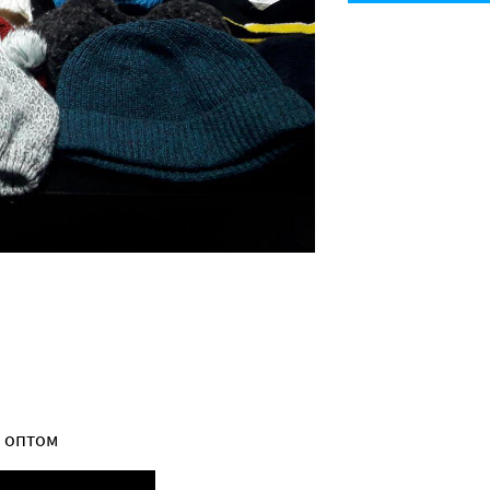
)
e оптом