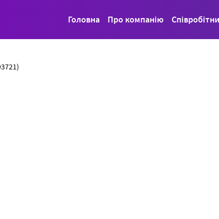
Головна
Про компанію
Співробітн
93721)