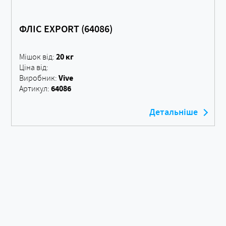
ФЛІС EXPORT (64086)
20 кг
Мішок від:
Ціна від:
Vive
Виробник:
64086
Артикул:
Детальніше