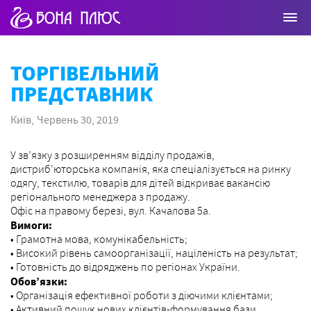
ТОРГІВЕЛЬНИЙ
ПРЕДСТАВНИК
Київ,
Червень 30, 2019
У зв’язку з розширенням відділу продажів,
дистриб’юторська компанія, яка спеціалізується на ринку
одягу, текстилю, товарів для дітей відкриває вакансію
регіонального менеджера з продажу.
Офіс на правому березі, вул. Качалова 5а.
Вимоги:
• Грамотна мова, комунікабельність;
• Високий рівень самоорганізації, націленість на результат;
• Готовність до відряджень по регіонах України.
Обов’язки:
• Організація ефективної роботи з діючими клієнтами;
• Активний пошук нових клієнтів-формування бази