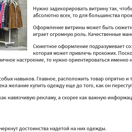
Нужно задекорировать витрину так, чтоб
абсолютно всех, то для большинства прох
Оформление витрины может быть сюжетны
играет огромную роль. Качественные ман
Сюжетное оформление подразумевает соз
которая может привлечь прохожих. Поск
ничное настроение, то нужно ориентироваться именно 
собых навыков. Главное, расположить товар опрятно и 
а желание купить одежду еще до того, как он переступ
как навязчивую рекламу, а скорее как важную информ
черкнут достоинства надетой на них одежды.